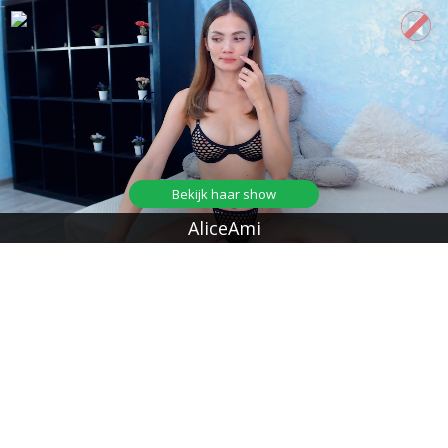
Bekijk haar show
AliceAmi